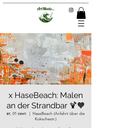
x HaseBeach: Malen
an der Strandbar 🍹🧡
вт, 01 сент.
  |  
HaseBeach (Anfahrt über die
Kokschestr.)