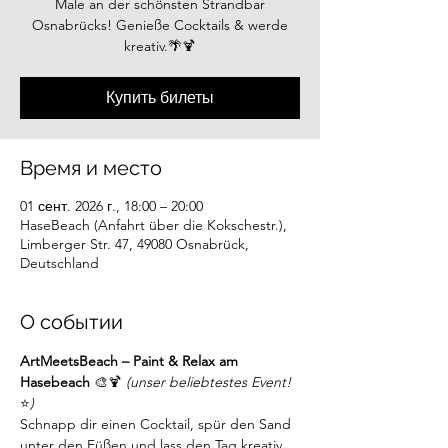
Male an der schönsten Strandbar
Osnabrücks! Genieße Cocktails & werde
kreativ.🌴🍹
Купить билеты
Время и место
01 сент. 2026 г., 18:00 – 20:00
HaseBeach (Anfahrt über die Kokschestr.),
Limberger Str. 47, 49080 Osnabrück,
Deutschland
О событии
ArtMeetsBeach – Paint & Relax am 
Hasebeach
 🎨🍹 
(unser beliebtestes Event!
⭐
)
Schnapp dir einen Cocktail, spür den Sand 
unter den Füßen und lass den Tag kreativ 