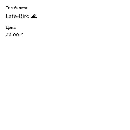
Тип билета
Late-Bird 🌊
Цена
44,00 €
+1,10 € как комиссия с продажи билетов
Количество
Итого
0,00 €
Оформить заказ