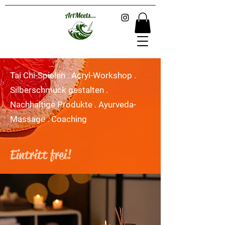
Tai Chi-Spielen . Acryl-Workshop .
Silberschmuck gestalten .
Nachhaltige Produkte . Ayurveda-
Massage . Coaching
Eintritt frei!