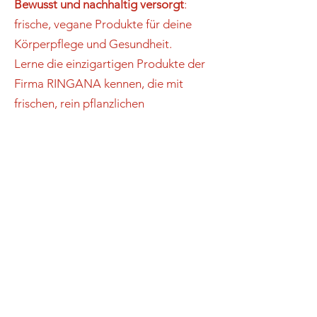
Bewusst und nachhaltig versorgt
:
frische, vegane Produkte für deine
Körperpflege und Gesundheit.
Lerne die einzigartigen Produkte der
Firma RINGANA kennen, die mit
frischen, rein pflanzlichen
Inhaltsstoffen und ohne bedenkliche
Zusatzstoffe hergestellt werden –
perfekt für alle, die Wert auf
nachhaltige, umweltfreundliche und
hochwirksame Pflege legen.
Ayurveda-Massage
: In ihrer Essenz ist
Berührung eine Sprache des Herzens
und der Seele.
Diese sanfte Massageform kann