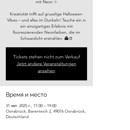
mit Neon ✨
Kreativität trifft auf gruselige Halloween-
Vibes – und alles im Dunkeln! Tauche ein in
ein einzigartiges Erlebnis mit
fluoreszierenden Neonfarben, die im
Schwarzlicht erstrahlen. 👻🎨
Tickets stehen nicht zum Verkauf
Jetzt andere Veranstaltungen
ansehen
Время и место
31 окт. 2025 г., 17:00 – 19:00
Osnabrück, Barenteich 2, 49076 Osnabrück,
Deutschland