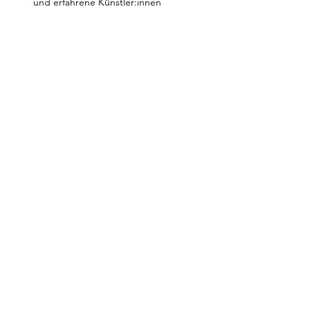
und erfahrene Künstler:innen
Показать еще
Поделиться
Условия и положения
отпечаток
контакт
Защита данных