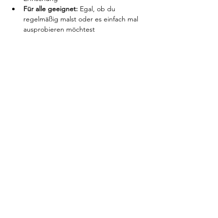
Für alle geeignet:
 Egal, ob du 
regelmäßig malst oder es einfach mal 
ausprobieren möchtest
Показать еще
Поделиться
Условия и положения
отпечаток