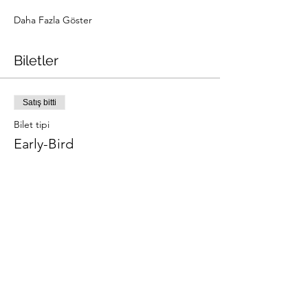
Daha Fazla Göster
Biletler
Satış bitti
Bilet tipi
Early-Bird
Fiyat
€25,00
+€0,63 bilet hizmet bedeli
Bu Etkinliği Paylaş