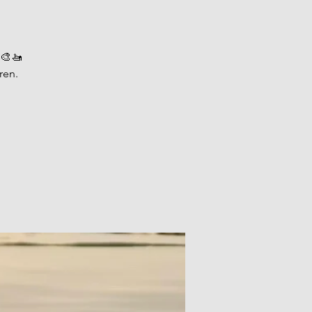
 🎨🚤
ren.