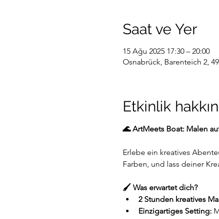
Saat ve Yer
15 Ağu 2025 17:30 – 20:00
Osnabrück, Barenteich 2, 4
Etkinlik hakkı
🌊 ArtMeets Boat: Malen au
Erlebe ein kreatives Abente
Farben, und lass deiner Kreat
🖌️ Was erwartet dich?
2 Stunden kreatives Ma
Einzigartiges Setting:
 M