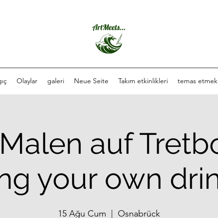
gıç
Olaylar
galeri
Neue Seite
Takım etkinlikleri
temas etmek
 Malen auf Tretb
ing your own drin
15 Ağu Cum
  |  
Osnabrück