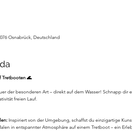
9076 Osnabrück, Deutschland
nda
f Tretbooten 🌊
uer der besonderen Art – direkt auf dem Wasser! Schnapp dir ei
ivität freien Lauf.
len:
 Inspiriert von der Umgebung, schaffst du einzigartige Kun
alen in entspannter Atmosphäre auf einem Tretboot – ein Erlebn