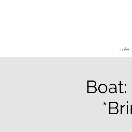
başlan
Boat:
*Br