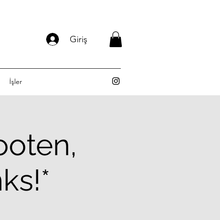
Giriş
İşler
ooten,
ks!*