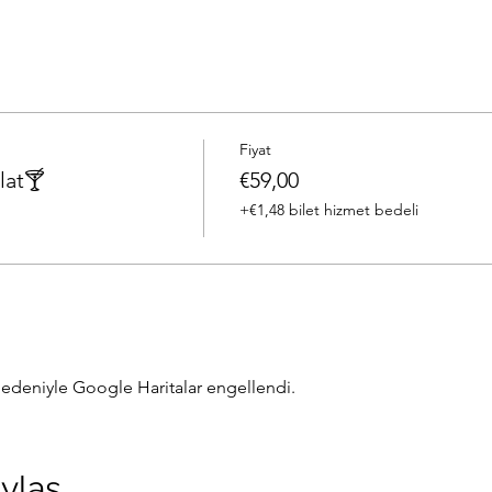
Fiyat
lat🍸
€59,00
+€1,48 bilet hizmet bedeli
z nedeniyle Google Haritalar engellendi.
aylaş