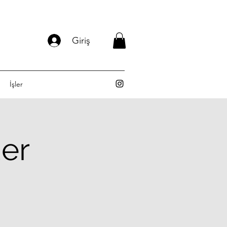
Giriş
İşler
er