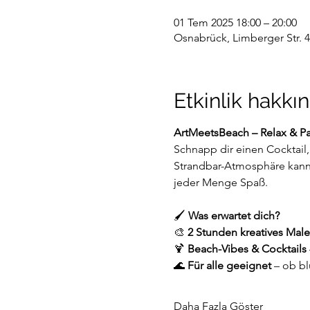
01 Tem 2025 18:00 – 20:00
Osnabrück, Limberger Str. 
Etkinlik hakkı
ArtMeetsBeach – Relax & P
Schnapp dir einen Cocktail,
Strandbar-Atmosphäre kanns
jeder Menge Spaß.
🖌️ 
Was erwartet dich?
🎨 
2 Stunden kreatives Mal
🍹 
Beach-Vibes & Cocktails
🌊 
Für alle geeignet
 – ob b
Daha Fazla Göster