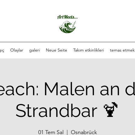
gıç
Olaylar
galeri
Neue Seite
Takım etkinlikleri
temas etmek
each: Malen an d
Strandbar 🍹
01 Tem Sal
  |  
Osnabrück