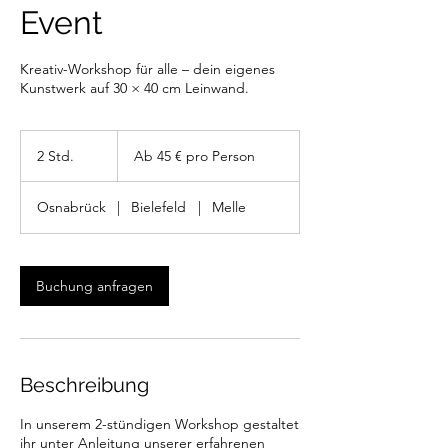
Event
Kreativ-Workshop für alle – dein eigenes
Kunstwerk auf 30 × 40 cm Leinwand.
Ab
45
2 Std.
2
Ab 45 € pro Person
€
pro
S
Person
t
Osnabrück
|
Bielefeld
|
Melle
d
.
Buchung anfragen
Beschreibung
In unserem 2-stündigen Workshop gestaltet
ihr unter Anleitung unserer erfahrenen