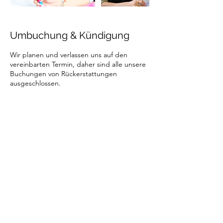
Umbuchung & Kündigung
Wir planen und verlassen uns auf den
vereinbarten Termin, daher sind alle unsere
Buchungen von Rückerstattungen
ausgeschlossen.
Wir bitten um Ihr Verständnis.
Kontaktangaben
Vorderhall 27, 49088
Osnabrück, Deutschland
01785648878
Info.artmeets@gmail.com
Bielefeld, Germany
017620284954