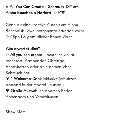
⭐ 
All You Can Create – Schmuck-DIY am 
Aloha Beachclub Herford!
 ✨🍹🧡
Gönn dir eine kreative Auszeit am Aloha 
Beachclub! Zwei entspannte Stunden voller 
DIY-Spaß & gemütlicher Beach-Vibes.
Was erwartet dich?
✨ 
All you can create
 – bastel so viel du 
möchtest: Armbänder, Ohrringe, 
Handyketten oder dein persönliches 
Schmuck-Set
🍹
 1 Welcome-Drink
 inklusive (wir sitzen 
passend in der Aperol-Lounge!)
🧡 
Große Auswahl
 an diversen Perlen, 
Anhängern und Verschlüssen
Show More