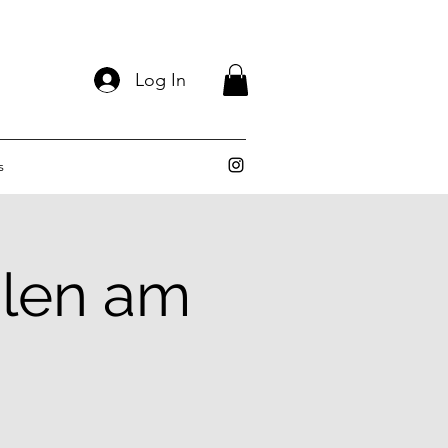
Log In
s
alen am