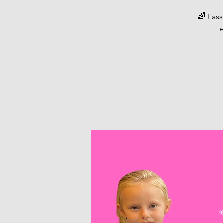
🌈 Lass
e