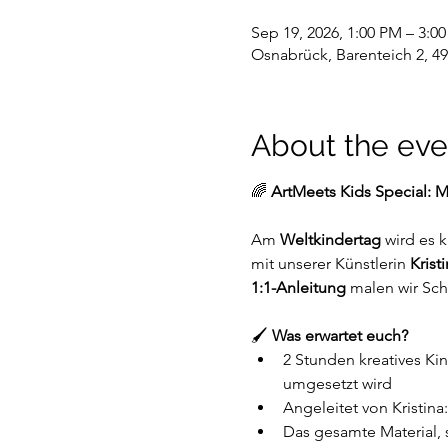
Sep 19, 2026, 1:00 PM – 3:0
Osnabrück, Barenteich 2, 4
About the eve
🌈 
ArtMeets Kids Special: 
Am 
Weltkindertag
 wird es 
mit unserer Künstlerin 
Krist
1:1-Anleitung
 malen wir Sch
🖌️ 
Was erwartet euch?
2 Stunden kreatives Kin
umgesetzt wird
Angeleitet von Kristin
Das gesamte Material, s