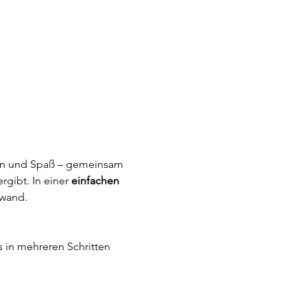
rben und Spaß – gemeinsam 
rgibt. In einer 
einfachen 
nwand.
s in mehreren Schritten 