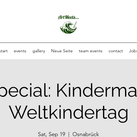
start
events
gallery
Neue Seite
team events
contact
Job
pecial: Kinderm
Weltkindertag
Sat, Sep 19
  |  
Osnabrück