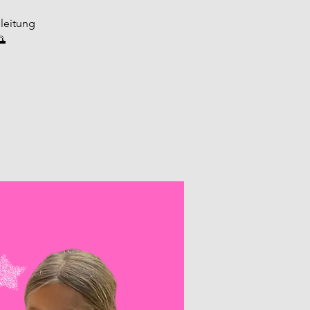
nleitung
🌅