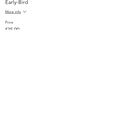
Early-Bird
More info
Price
€35.00
+€0.88 ticket service fee
Share this event
Terms and Conditions
imprint