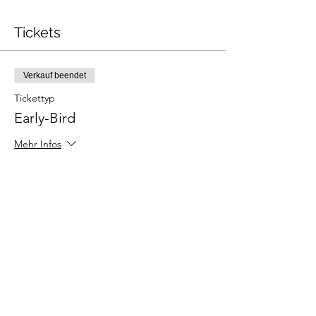
Tickets
Verkauf beendet
Tickettyp
Early-Bird
Mehr Infos
Preis
65,00 €
+1,63 € Ticket-Servicegebühr
Diese Veranstaltung teilen