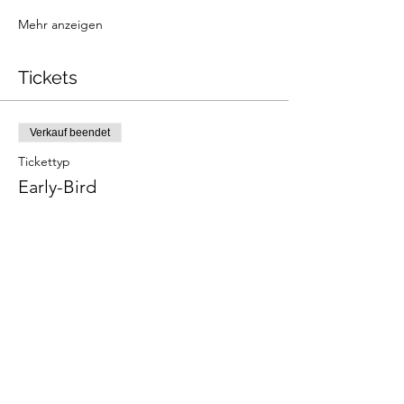
Mehr anzeigen
Tickets
Verkauf beendet
Tickettyp
Early-Bird
Preis
29,00 €
+0,73 € Ticket-Servicegebühr
Diese Veranstaltung teilen