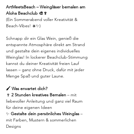
ArtMeetsBeach – Weingläser bemalen am 
Aloha Beachclub 🎨🍷
(Ein Sommerabend voller Kreativität & 
Beach-Vibes! ☀️✨)
Schnapp dir ein Glas Wein, genieß die 
entspannte Atmosphäre direkt am Strand 
und gestalte dein eigenes individuelles 
Weinglas! In lockerer Beachclub-Stimmung 
kannst du deiner Kreativität freien Lauf 
lassen – ganz ohne Druck, dafür mit jeder 
Menge Spaß und guter Laune.
🖌️ Was erwartet dich?
🍷 
2 Stunden kreatives Bemalen
 – mit 
liebevoller Anleitung und ganz viel Raum 
für deine eigenen Ideen
✨
 Gestalte dein persönliches Weinglas
 – 
mit Farben, Mustern & sommerlichen 
Designs