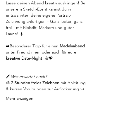
Lasse deinen Abend kreativ ausklingen! Bei 
unserem Sketch-Event kannst du in 
entspannter  deine eigene Portrait-
Zeichnung anfertigen – Ganz locker, ganz 
frei – mit Bleistift, Markern und guter 
Laune! ☀️
➡️Besonderer Tipp für einen 
Mädelsabend 
unter Freundinnen oder auch für eure 
kreative Date-Night
! 🌸💖
🖊️
 Was erwartet euch?
🎨 
2 Stunden freies Zeichnen
 mit Anleitung 
& kurzen Vorübungen zur Auflockerung :-) 
Mehr anzeigen
Diese Veranstaltung teilen